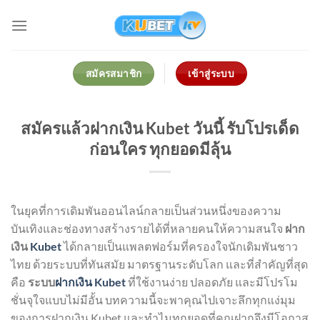
Skip
to
content
สมัครสมาชิก
เข้าสู่ระบบ
สมัครแล้วฝากเงิน Kubet วันนี้ รับโปรเด็ด
ก่อนใคร ทุกยอดมีลุ้น
ในยุคที่การเดิมพันออนไลน์กลายเป็นส่วนหนึ่งของความ
บันเทิงและช่องทางสร้างรายได้ที่หลายคนให้ความสนใจ
ฝาก
เงิน
Kubet
ได้กลายเป็นแพลตฟอร์มที่ครองใจนักเดิมพันชาว
ไทย ด้วยระบบที่ทันสมัย มาตรฐานระดับโลก และที่สำคัญที่สุด
คือ
ระบบ
ฝากเงิน Kubet
ที่ใช้งานง่าย ปลอดภัย และมีโปรโม
ชั่นจุใจแบบไม่มีอั้น บทความนี้จะพาคุณไปเจาะลึกทุกแง่มุม
ของการฝากเงิน Kubet และทำไมทุกยอดที่คุณฝากจึงมีโอกาส