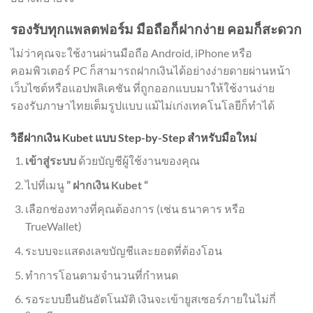
รองรับทุกแพลตฟอร์ม มือถือก็ฝากง่าย คอมก็สะดวก
ไม่ว่าคุณจะใช้งานผ่านมือถือ Android, iPhone หรือ
คอมพิวเตอร์ PC ก็สามารถฝากเงินได้อย่างง่ายดายผ่านหน้า
เว็บไซต์หรือแอปพลิเคชัน ที่ถูกออกแบบมาให้ใช้งานง่าย
รองรับภาษาไทยเต็มรูปแบบ แม้ไม่เก่งเทคโนโลยีก็ทำได้
วิธีฝากเงิน Kubet แบบ Step-by-Step สำหรับมือใหม่
เข้าสู่ระบบ
ด้วยบัญชีผู้ใช้งานของคุณ
ไปที่เมนู
” ฝากเงิน Kubet “
เลือกช่องทางที่คุณต้องการ (เช่น ธนาคาร หรือ
TrueWallet)
ระบบจะแสดงเลขบัญชีและยอดที่ต้องโอน
ทำการโอนตามจำนวนที่กำหนด
รอระบบยืนยันอัตโนมัติ เงินจะเข้ายูสเซอร์ภายในไม่กี่