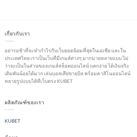
เกี่ยวกับเรา
อย่ารอช้าที่จะทำกำไรกับเว็บยอดนิยมที่สุดในเอเชีย และใน
ประเทศไทย เราเป็นเว็บที่มีเกมส์ต่างๆ มากมายหลายแบบ ไม่
ว่าจะเป็นในส่วนของเกมส์สล็อตออนไลน์ แตกง่าย ได้เงินจริง
เดิมพันน้อยได้มาก เล่นบอลเสียขายบิล พร้อมคาสิโนออนไลน์
หลายรูปแบบได้ที่เว็บตรง KUBET
ผลิตภัณฑ์ของเรา
KUBET