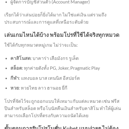
ผู้จัดการบัญชีส่วนตัว (Account Manager)
เรียกได้ว่าเล่นบ่อยก็ยิ่งได้มาก ไม่ใช่แค่เงิน แต่รวมถึง
ประสบการณ์และการดูแลที่เหนือระดับด้วย
เล่นเกมไหนได้บ้าง พร้อมโปรที่ใช้ได้จริงทุกหมวด
ใช้ได้กับทุกหมวดหมู่เกม ไม่ว่าจะเป็น:
คาสิโนสด
: บาคาร่า เสือมังกร รูเล็ต
สล็อต
: ทุกค่ายดังทั้ง PG, Joker, Pragmatic Play
กีฬา
: แทงบอล บาส เทนนิส อีสปอร์ต
หวย
: หวยไทย ลาว ฮานอย ยี่กี
โปรที่จัดไว้จะถูกออกแบบให้เหมาะกับแต่ละหมวด เช่น ฟรีส
ปินสำหรับสล็อต หรือโบนัสคืนเงินสำหรับคาสิโน ทำให้ผู้เล่น
สามารถเลือกโปรที่ตรงกับความถนัดได้เลย
ขั้นตอนการรับโปรโมชั่น Kubet แบบง่ายๆ ไม่ต้อง