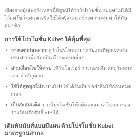
เสียงจากผู้เล่นจริงเหล่านี้พิสูจน์ได้ว่า โปรโมชั่น Kubet ไม่ได้มี
ไว้แค่โชว์ แต่แจกจริง ใช้ได้จริง และสร้างความคุ้มค่าให้กับ
สมาชิก
การใช้โปรโมชั่น Kubet ให้คุ้มที่สุด
วางแผนก่อนฝาก
: ดูว่าโปรไหนเหมาะกับเกมที่คุณจะเล่น
เช่น ฝากเพื่อรับสปิน ถ้าจะเล่นสล็อต
อ่านเงื่อนไขให้ครบ
: เทิร์นโอเวอร์ การถอนเงิน และวันหมด
อายุ สำคัญมาก
ใช้ให้สุดทุกโปร
: บางโปรใช้ได้วันเดียว อย่าลืมใช้ก่อนหมด
เวลา
เก็บสะสมแต้ม
: บางโปรโมชั่นให้แต้มสะสม นำไปแลกของ
รางวัลหรือสิทธิ์ VIP ได้
เดิมพันมันส์แบบมีแผน ด้วยโปรโมชั่น Kubet
มาตรฐานสากล