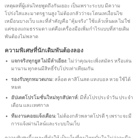
เหตุผลที่ผู้เล่นไทยพูดถึงกันเยอะ เป็นเพราะระบบ มีความ
โปร่งใสและมาตรฐานสูง ไม่ต้องกลัวว่าจะโดนเทเงื่อนไข
เหมือนบางเว็บ และที่สำคัญคือ “คุ้มจริง” ใช้แล้วเห็นผล ไม่ใช่
แค่ของแถมธรรมดา แต่คือเครื่องมือเพิ่มกำไรแบบที่สายเดิม
พันต้องไม่พลาด
ความพิเศษที่นักเดิมพันต้องลอง
แจกจริงทุกยูส ไม่มีลำเอียง
: ไม่ว่าคุณจะเพิ่งสมัคร หรือเล่น
มานาน ทุกคนมีสิทธิ์รับโปรเท่าเทียมกัน
รองรับทุกหมวดเกม
: สล็อต คาสิโนสด แทงบอล หวย ใช้ได้
หมด
อัปเดตโปรโมชั่นใหม่ทุกสัปดาห์
: มีทั้งโปรประจำวัน ประจำ
เดือน และเทศกาล
ทีมงานคอยแจ้งเตือน
: ไม่ต้องกลัวพลาดโปรดี ๆ เพราะจะมี
การแจ้งผ่านไลน์และระบบในเว็บ
ความพิเศษนี้แหละที่ทำให้ เป็นเว็บที่คนไทยมั่นใจ ไม่ว่าจะมือ