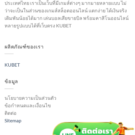
ประเทศไทย เราเป็นเว็บที่มีเกมส์ต่างๆ มากมายหลายแบบ ไม่
ว่าจะเป็นในส่วนของเกมส์สล็อตออนไลน์ แตกง่าย ได้เงินจริง
เดิมพันน้อยได้มาก เล่นบอลเสียขายบิล พร้อมคาสิโนออนไลน์
หลายรูปแบบได้ที่เว็บตรง KUBET
ผลิตภัณฑ์ของเรา
KUBET
ข้อมูล
นโยบายความเป็นส่วนตัว
ข้อกำหนดและเงื่อนไข
ติดต่อ
Sitemap