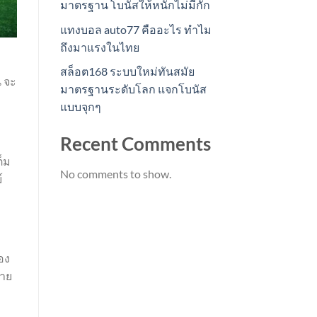
มาตรฐาน โบนัสให้หนักไม่มีกั๊ก
แทงบอล auto77 คืออะไร ทำไม
ถึงมาแรงในไทย
สล็อต168 ระบบใหม่ทันสมัย
น จะ
มาตรฐานระดับโลก แจกโบนัส
แบบจุกๆ
Recent Comments
ต็ม
No comments to show.
์
่อง
ราย