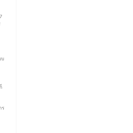
7
ส
บบ
ก็
การ