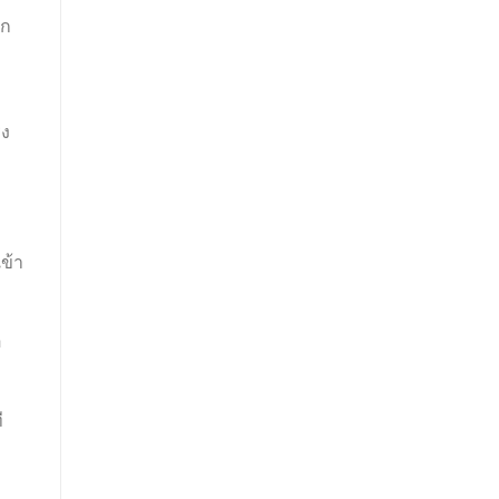
ุก
ิง
ข้า
อ
ี
น