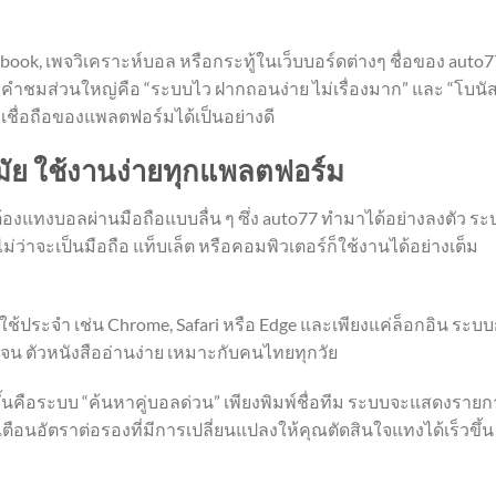
ebook, เพจวิเคราะห์บอล หรือกระทู้ในเว็บบอร์ดต่างๆ ชื่อของ auto7
อ คำชมส่วนใหญ่คือ “ระบบไว ฝากถอนง่าย ไม่เรื่องมาก” และ “โบนั
เชื่อถือของแพลตฟอร์มได้เป็นอย่างดี
ัย ใช้งานง่ายทุกแพลตฟอร์ม
้องแทงบอลผ่านมือถือแบบลื่น ๆ ซึ่ง auto77 ทำมาได้อย่างลงตัว ระ
่ว่าจะเป็นมือถือ แท็บเล็ต หรือคอมพิวเตอร์ก็ใช้งานได้อย่างเต็ม
ใช้ประจำ เช่น Chrome, Safari หรือ Edge และเพียงแค่ล็อกอิน ระบบ
เจน ตัวหนังสืออ่านง่าย เหมาะกับคนไทยทุกวัย
ขึ้นคือระบบ “ค้นหาคู่บอลด่วน” เพียงพิมพ์ชื่อทีม ระบบจะแสดงราย
เตือนอัตราต่อรองที่มีการเปลี่ยนแปลงให้คุณตัดสินใจแทงได้เร็วขึ้น