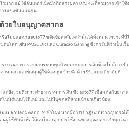
ไวมาก แม้ใช้อินเทอร์เน็ตมือถือธรรมดา เช่น 4G ก็สามารถเข้าใช้
งการแข่งขันแน่นอน
ีด้วยใบอนุญาตสากล
อไม่ปลอดภัย auto77 ขจัดข้อสงสัยเหล่านั้นได้ทั้งหมด เพราะที่นี่ไ
บโลก เช่น PAGCOR และ Curacao Gaming ซึ่งการันตีว่าเป็นเว็บท
กระบวนการตรวจสอบระบบทุกปี เช่น ระบบการเงินต้องไม่มีการรั่ว
หลอก และข้อมูลผู้ใช้ต้องถูกเข้ารหัสด้วย SSL แบบเดียวกับที่
น แต่ยังรวมถึงการทำธุรกรรมการเงิน ซึ่ง auto77 เชื่อมต่อกับธนา
มัติแบบไร้ดีเลย์ และไม่มีบุคคลที่สามเข้ามาเกี่ยวข้อง
รมแปลกปลอมตลอด 24 ชั่วโมง หากมีการเข้าสู่ระบบจากอุปกรณ์ที่
อนผู้ใช้ทันที เพื่อให้แน่ใจว่าทุกการใช้งานของคุณปลอดภัยทุกวินา