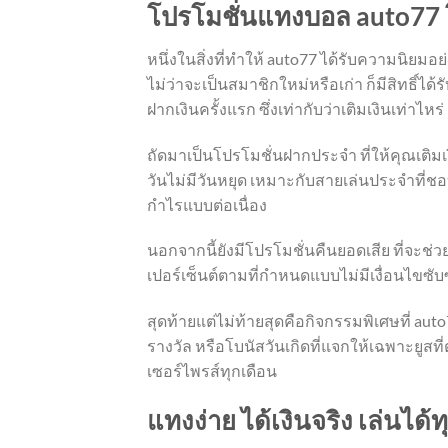
โปรโมชั่นแทงบอล auto77 โ
หนึ่งในสิ่งที่ทำให้ auto77 ได้รับความนิยมอย
ไม่ว่าจะเป็นสมาชิกใหม่หรือเก่า ก็มีสิทธิ์ได้ร
ฝากเงินครั้งแรก ซึ่งเท่ากับว่าเติมเงินเท่าไหร่ 
ถัดมาเป็นโปรโมชั่นฝากประจำ ที่ให้คุณเติมเ
วันไม่มีวันหยุด เหมาะกับสายเล่นประจำที่ช
กำไรแบบต่อเนื่อง
นอกจากนี้ยังมีโปรโมชั่นคืนยอดเสีย ที่จะช่
เปอร์เซ็นต์ตามที่กำหนดแบบไม่มีเงื่อนไขซับซ้
สุดท้ายแต่ไม่ท้ายสุดคือกิจกรรมพิเศษที่ au
รางวัล หรือโบนัสวันเกิดที่แจกให้เฉพาะยูสที่ตร
เซอร์ไพรส์ทุกเดือน
แทงง่าย ได้เงินจริง เล่นได้ท