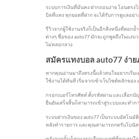
ระบบการเงินที่มั่นคง ฝากถอนง่าย โอนตรงไม่
บิลที่แทง ทุกยอดที่ฝาก จะได้รับการดูแลอย
รีวิวจากผู้ใช้งานจริงก็เป็นอีกสิ่งหนึ่งที่ตอ
ต่างๆ ชื่อของ auto77 มักจะถูกพูดถึงในแง่บ
ไม่หลอกลวง
สมัครแทงบอล auto77 ง่าย
หากคุณอ่านมาถึงตรงนี้แล้วสนใจอยากเริ่มแท
ใช้งานได้ทันที เริ่มจากเข้าเว็บไซต์หลักของ
กรอกเบอร์โทรศัพท์ ตั้งรหัสผ่าน และเลือกบ
ยืนยันเสร็จสิ้นก็สามารถเข้าสู่ระบบและทำกา
ระบบฝากเงินของ auto77 เป็นระบบอัตโนมัติ ไ
หลังทำรายการ และคุณสามารถกดรับโบนัสต้
หลังจากนั้นก็สามารถเลือกแมตช์ที่คุณสนใจ