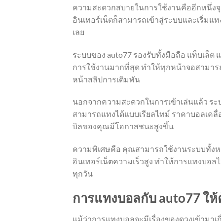
ความสะดวกสบายในการใช้งานคืออีกหนึ่งจุด
อินเทอร์เน็ตก็สามารถเข้าสู่ระบบและเริ่มแทง
เลย
ระบบของ auto77 รองรับทั้งมือถือ แท็บเล็ต
การใช้งานมากที่สุด ทำให้ทุกหน้าจอสามารถ
หน้าสลิปการเดิมพัน
นอกจากความสะดวกในการเข้าเล่นแล้ว ระบบ
สามารถแทงได้แบบเรียลไทม์ ราคาบอลเคลื่อ
บิลของคุณมีโอกาสชนะสูงขึ้น
ความพิเศษคือ คุณสามารถใช้งานระบบทั้งหมดน
อินเทอร์เน็ตความเร็วสูง ทำให้การแทงบอลไม่
ทุกวัน
การแทงบอลกับ auto77 ให้คุ
แม้ว่าการแทงบอลจะมีเรื่องของดวงเข้ามาเก