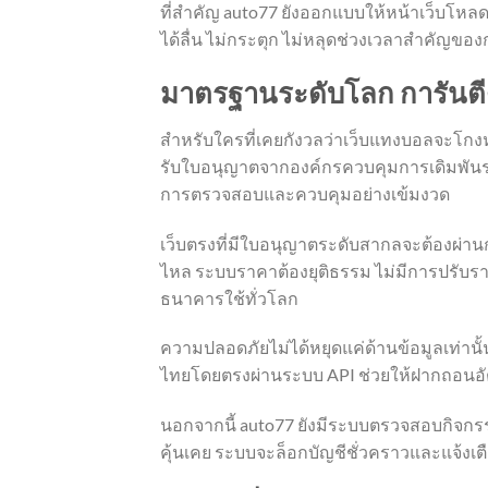
ที่สำคัญ auto77 ยังออกแบบให้หน้าเว็บโหลด
ได้ลื่น ไม่กระตุก ไม่หลุดช่วงเวลาสำคัญขอ
มาตรฐานระดับโลก การันต
สำหรับใครที่เคยกังวลว่าเว็บแทงบอลจะโกงหรื
รับใบอนุญาตจากองค์กรควบคุมการเดิมพันระดั
การตรวจสอบและควบคุมอย่างเข้มงวด
เว็บตรงที่มีใบอนุญาตระดับสากลจะต้องผ่าน
ไหล ระบบราคาต้องยุติธรรม ไม่มีการปรับราคา
ธนาคารใช้ทั่วโลก
ความปลอดภัยไม่ได้หยุดแค่ด้านข้อมูลเท่านั้
ไทยโดยตรงผ่านระบบ API ช่วยให้ฝากถอนอัตโน
นอกจากนี้ auto77 ยังมีระบบตรวจสอบกิจกร
คุ้นเคย ระบบจะล็อกบัญชีชั่วคราวและแจ้งเตื